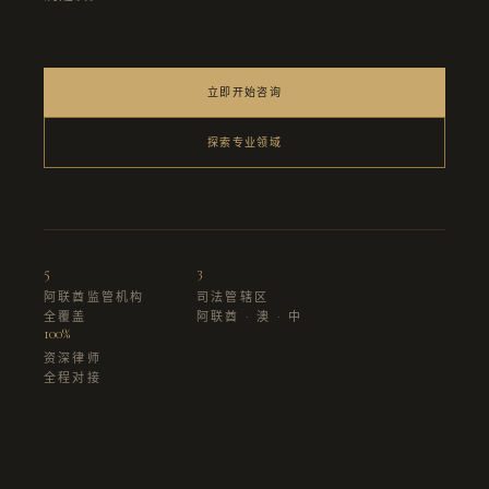
立即开始咨询
探索专业领域
5
3
阿联酋监管机构
司法管辖区
全覆盖
阿联酋 · 澳 · 中
100%
资深律师
全程对接